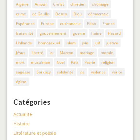
Algérie
Amour
Christ
chrétien
chômage
crime
de Gaulle
Destin
Dieu
démocratie
Espérance
Europe
euthanasie
Fillon
France
fraternité
gouvernement
guerre
haine
Hasard
Hollande
homosexuel
islam
joie
juif
justice
Jésus
liberté
loi
Macron
mariage
morale
mort
musulman
Noël
Paix
Patrie
religion
sagesse
Sarkozy
solidarité
vie
violence
vérité
église
Catégories
Actualité
Histoire
Littérature et poésie