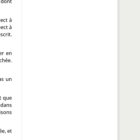
 dont
ect à
ect à
scrit.
uer en
chée.
as un
nt que
 dans
isons
ée, et