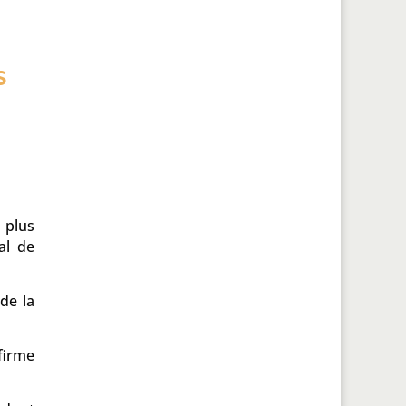
s
 plus
al de
de la
nfirme