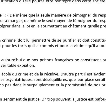
ification qu’elle pourra être réintégré dans cette société
eil : « De même que la seule manière de témoigner du resp
donner à manger, de même le seul moyen de témoigner du resp
intégrer dans la loi en le soumettant au châtiment qu’elle pre
n criminel doit lui permettre de se purifier et doit constit
 les torts qu’il a commis et pour la victime qu’il a tou
 aujourd’hui que nos prisons françaises ne constituent p
véritable expiation.
école du crime et de la récidive. D’autre part il est évide
s psychiatriques, sont déséquilibrés, que leur place serait
non pas dans le surpeuplement et la promiscuité de nos pr
 sentiment de justice. Or trop souvent la justice est bafou