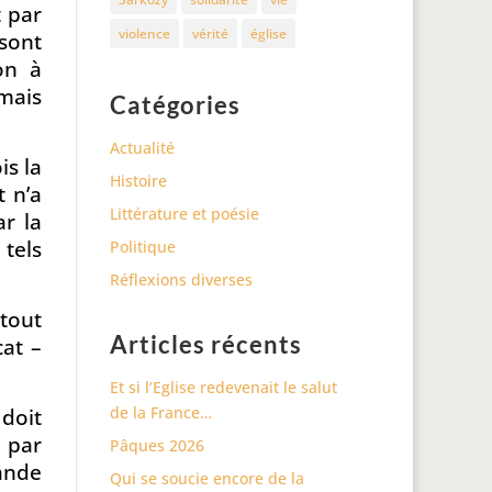
t par
violence
vérité
église
sont
on à
mais
Catégories
Actualité
is la
Histoire
t n’a
Littérature et poésie
ar la
tels
Politique
Réflexions diverses
 tout
Articles récents
cat –
Et si l’Eglise redevenait le salut
de la France…
 doit
 par
Pâques 2026
ande
Qui se soucie encore de la