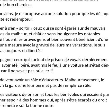
ur le bon chemin…
 conviens, je ne propose aucune solution pour que les délinq
uste et rédempteur.
der à s’en « sortir » ceux qui se sont égarés sur de mauvais
imes du malheur, et châtier sans indulgence les notables
qui flouent les braves gens et bien souvent bénéficient d’une
ne mesure avec la gravité de leurs malversations. Je suis
c toujours en liberté !
ompagner ceux qui sortent de prison : je voyais dernièrement
voir été libéré, avait mis le feu à une voiture et s’était dé
ar il ne savait pas où aller !!!
 doivent avoir un rôle d’éducateurs. Malheureusement, le
n la garde, ne leur permet pas de remplir ce rôle.
es visiteurs de prison et tous les bénévoles qui essaient par
ner espoir à des hommes qui, après s’être écartés du droit
 remettre sur la bonne route.