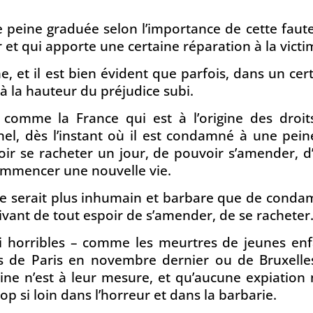
 peine graduée selon l’importance de cette faut
et qui apporte une certaine réparation à la victi
ine, et il est bien évident que parfois, dans un cer
à la hauteur du préjudice subi.
 comme la France qui est à l’origine des droit
el, dès l’instant où il est condamné à une pein
voir se racheter un jour, de pouvoir s’amender, d
ecommencer une nouvelle vie.
ne serait plus inhumain et barbare que de conda
rivant de tout espoir de s’amender, de se racheter
 si horribles – comme les meurtres de jeunes en
ts de Paris en novembre dernier ou de Bruxelle
e n’est à leur mesure, et qu’aucune expiation n
rop si loin dans l’horreur et dans la barbarie.