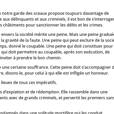
où notre garde des sceaux propose toujours davantage de
e aux délinquants et aux criminels, il est bon de s’interroge
rs châtiments pour sanctionner les délits et les crimes.
 envers la société mérite une peine. Mais une peine gradué
la gravité de la faute. Une peine qui peut exclure de la soci
ps, donné le coupable. Une peine qui doit constituer pour 
e qui doit permettre au coupable, après son exécution, de
 l’inviter à prendre le bon chemin.
e une certaine souffrance. Cette peine doit s’accompagner 
e, disons-le, pour celui à qui elle est infligée un honneur.
lieues de tous ces impératifs.
s d’expiation et de rédemption. Elle rassemble dans une
ants avec de grands criminels, et pervertit les premiers san
condamnés dans une solitude mortifère qui les conduit