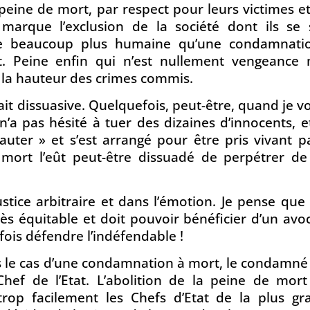
 peine de mort, par respect pour leurs victimes e
 marque l’exclusion de la société dont ils se 
ne beaucoup plus humaine qu’une condamnati
t. Peine enfin qui n’est nullement vengeance 
à la hauteur des crimes commis.
rait dissuasive. Quelquefois, peut-être, quand je vo
’a pas hésité à tuer des dizaines d’innocents, e
auter » et s’est arrangé pour être pris vivant p
 mort l’eût peut-être dissuadé de perpétrer de 
ustice arbitraire et dans l’émotion. Je pense que
cès équitable et doit pouvoir bénéficier d’un avo
ois défendre l’indéfendable !
ns le cas d’une condamnation à mort, le condamné
ef de l’Etat. L’abolition de la peine de mort
trop facilement les Chefs d’Etat de la plus gr