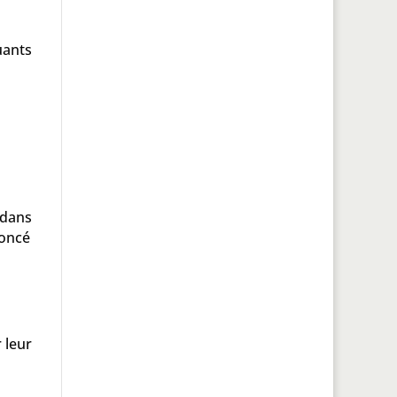
uants
 dans
noncé
 leur