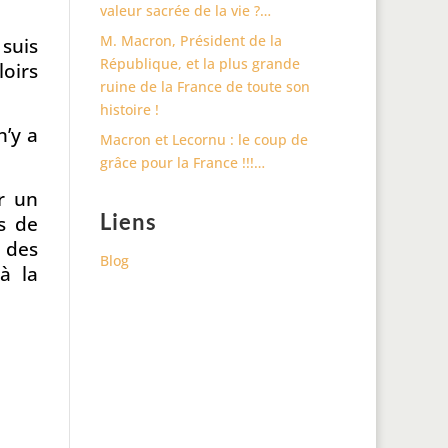
valeur sacrée de la vie ?…
M. Macron, Président de la
 suis
République, et la plus grande
loirs
ruine de la France de toute son
histoire !
n’y a
Macron et Lecornu : le coup de
grâce pour la France !!!…
r un
Liens
s de
 des
Blog
à la