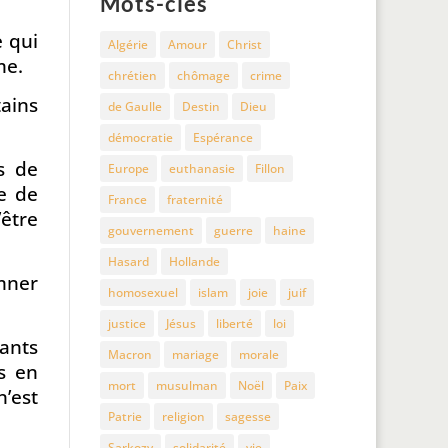
Mots-clés
e qui
Algérie
Amour
Christ
me.
chrétien
chômage
crime
tains
de Gaulle
Destin
Dieu
démocratie
Espérance
s de
Europe
euthanasie
Fillon
e de
France
fraternité
’être
gouvernement
guerre
haine
Hasard
Hollande
mner
homosexuel
islam
joie
juif
.
justice
Jésus
liberté
loi
fants
Macron
mariage
morale
s en
mort
musulman
Noël
Paix
’est
Patrie
religion
sagesse
Sarkozy
solidarité
vie