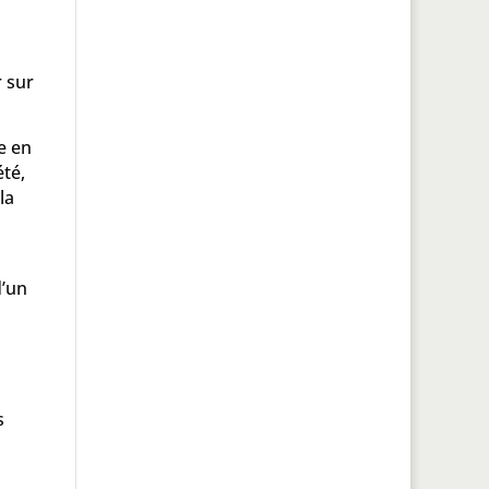
r sur
e en
été,
la
d’un
s