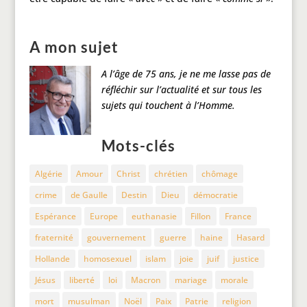
A mon sujet
A l’âge de 75 ans, je ne me lasse pas de
réfléchir sur l’actualité et sur tous les
sujets qui touchent à l’Homme.
Mots-clés
Algérie
Amour
Christ
chrétien
chômage
crime
de Gaulle
Destin
Dieu
démocratie
Espérance
Europe
euthanasie
Fillon
France
fraternité
gouvernement
guerre
haine
Hasard
Hollande
homosexuel
islam
joie
juif
justice
Jésus
liberté
loi
Macron
mariage
morale
mort
musulman
Noël
Paix
Patrie
religion