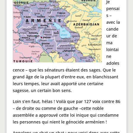
Je
pensai
s –
avec la
cande
ur de
ma
lointai
ne
adoles
cence – que les sénateurs étaient des sages. Que le
grand âge de la plupart d’entre eux, en blanchissant
leurs tempes, leur avait apporté une certaine
sagesse, un certain bon sens.
Loin s’en faut, hélas ! Voilà que par 127 voix contre 86
– de droite ou comme de gauche –cette noble
assemblée a approuvé cette loi inique qui condamne
les personnes qui nient le génocide arménien !
Appelons un chat un chat : nous voici donc avec cette