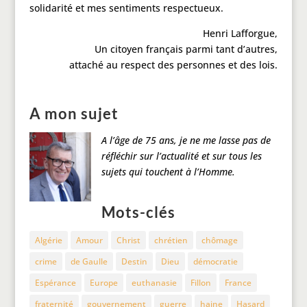
solidarité et mes sentiments respectueux.
Henri Lafforgue,
Un citoyen français parmi tant d’autres,
attaché au respect des personnes et des lois.
A mon sujet
A l’âge de 75 ans, je ne me lasse pas de
réfléchir sur l’actualité et sur tous les
sujets qui touchent à l’Homme.
Mots-clés
Algérie
Amour
Christ
chrétien
chômage
crime
de Gaulle
Destin
Dieu
démocratie
Espérance
Europe
euthanasie
Fillon
France
fraternité
gouvernement
guerre
haine
Hasard