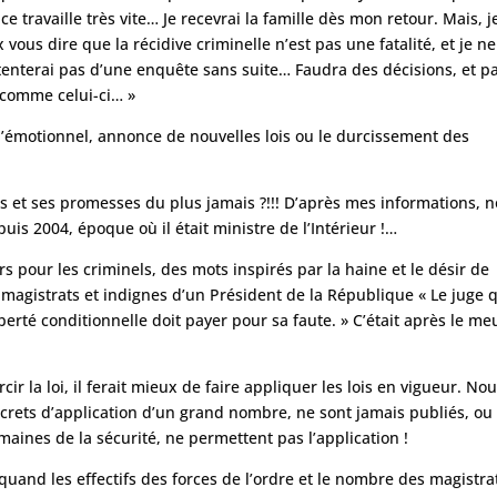
ice travaille très vite… Je recevrai la famille dès mon retour. Mais, j
 vous dire que la récidive criminelle n’est pas une fatalité, et je n
enterai pas d’une enquête sans suite… Faudra des décisions, et p
s comme celui-ci… »
 l’émotionnel, annonce de nouvelles lois ou le durcissement des
s et ses promesses du plus jamais ?!!! D’après mes informations, 
puis 2004, époque où il était ministre de l’Intérieur !…
s pour les criminels, des mots inspirés par la haine et le désir de
agistrats et indignes d’un Président de la République « Le juge q
berté conditionnelle doit payer pour sa faute. » C’était après le me
ir la loi, il ferait mieux de faire appliquer les lois en vigueur. No
crets d’application d’un grand nombre, ne sont jamais publiés, ou
aines de la sécurité, ne permettent pas l’application !
quand les effectifs des forces de l’ordre et le nombre des magistra