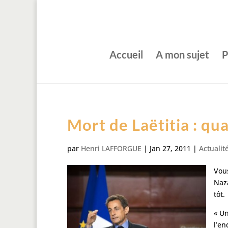
Accueil
A mon sujet
P
Mort de Laëtitia : qu
par
Henri LAFFORGUE
|
Jan 27, 2011
|
Actualit
Vous
Naza
tôt.
« Un
l’en