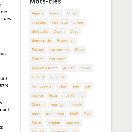
Mots-clés
e
e me
Algérie
Amour
Christ
as des
chrétien
chômage
crime
de Gaulle
Destin
Dieu
démocratie
Espérance
Europe
euthanasie
Fillon
nous
France
fraternité
gouvernement
guerre
haine
Hasard
Hollande
ui a
urtre
homosexuel
islam
joie
juif
justice
Jésus
liberté
loi
us
Macron
mariage
morale
 dont
mort
musulman
Noël
Paix
Patrie
religion
sagesse
ts
Sarkozy
solidarité
vie