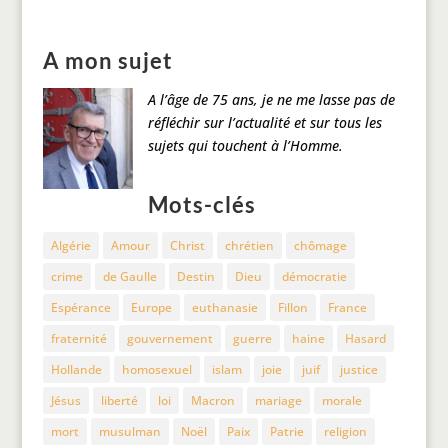
A mon sujet
A l’âge de 75 ans, je ne me lasse pas de
réfléchir sur l’actualité et sur tous les
sujets qui touchent à l’Homme.
Mots-clés
Algérie
Amour
Christ
chrétien
chômage
crime
de Gaulle
Destin
Dieu
démocratie
Espérance
Europe
euthanasie
Fillon
France
fraternité
gouvernement
guerre
haine
Hasard
Hollande
homosexuel
islam
joie
juif
justice
Jésus
liberté
loi
Macron
mariage
morale
mort
musulman
Noël
Paix
Patrie
religion