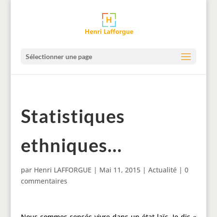
Sélectionner une page
Statistiques
ethniques…
par
Henri LAFFORGUE
|
Mai 11, 2015
|
Actualité
|
0
commentaires
Nous sommes sensés vivre dans un état laïc. Je dis «