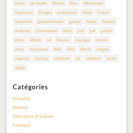
crime
de Gaulle
Destin
Dieu
démocratie
Espérance
Europe
euthanasie
Fillon
France
fraternité
gouvernement
guerre
haine
Hasard
Hollande
homosexuel
islam
joie
juif
justice
Jésus
liberté
loi
Macron
mariage
morale
mort
musulman
Noël
Paix
Patrie
religion
sagesse
Sarkozy
solidarité
vie
violence
vérité
église
Catégories
Actualité
Histoire
Littérature et poésie
Politique