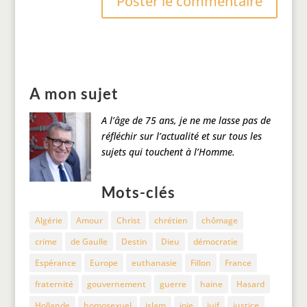
A mon sujet
A l’âge de 75 ans, je ne me lasse pas de
réfléchir sur l’actualité et sur tous les
sujets qui touchent à l’Homme.
Mots-clés
Algérie
Amour
Christ
chrétien
chômage
crime
de Gaulle
Destin
Dieu
démocratie
Espérance
Europe
euthanasie
Fillon
France
fraternité
gouvernement
guerre
haine
Hasard
Hollande
homosexuel
islam
joie
juif
justice