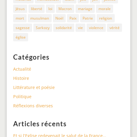
Jésus
liberté
loi
Macron
mariage
morale
mort
musulman
Noël
Paix
Patrie
religion
sagesse
Sarkozy
solidarité
vie
violence
vérité
église
Catégories
Actualité
Histoire
Littérature et poésie
Politique
Réflexions diverses
Articles récents
Et si l’Eglise redevenait le salut de la France…